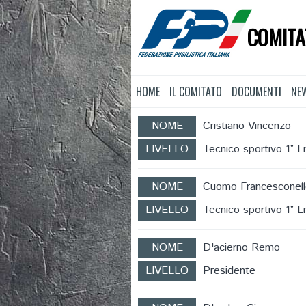
COMITA
HOME
IL COMITATO
DOCUMENTI
NE
NOME
Cristiano Vincenzo
LIVELLO
Tecnico sportivo 1° Li
NOME
Cuomo Francesconel
LIVELLO
Tecnico sportivo 1° Li
NOME
D'acierno Remo
LIVELLO
Presidente