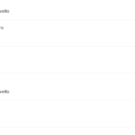
vello
ro
vello