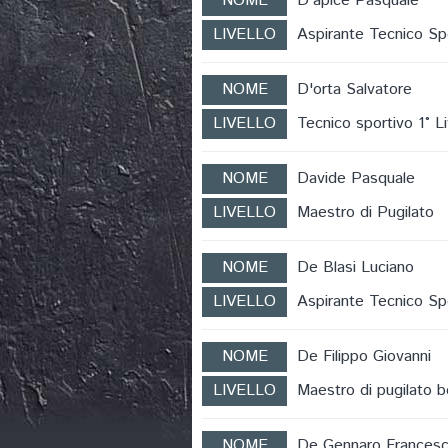
NOME
D'apice Pasquale
LIVELLO
Aspirante Tecnico Sp
NOME
D'orta Salvatore
LIVELLO
Tecnico sportivo 1° Li
NOME
Davide Pasquale
LIVELLO
Maestro di Pugilato
NOME
De Blasi Luciano
LIVELLO
Aspirante Tecnico Sp
NOME
De Filippo Giovanni
LIVELLO
Maestro di pugilato 
NOME
De Gennaro Frances