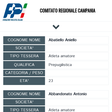
COMITATO REGIONALE CAMPANIA
HOME
COGNOME NOME
Abatiello Aniello
IL COMITATO
SOCIETA'
DOCUMENTI
TIPO TESSERA
Atleta amatore
NEWS
QUALIFICA
Prepugilistica
PALESTRE
CATEGORIA / PESO
TECNICI
ETA'
23
ATLETI
EVENTI
COGNOME NOME
Abbandonato Antonio
AFFILIAZIONE E TESSERAMENTO
SOCIETA'
CARTE FEDERALI
TIPO TESSERA
Atleta amatore