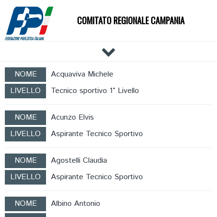
COMITATO REGIONALE CAMPANIA
HOME
NOME
Acquaviva Michele
IL COMITATO
LIVELLO
Tecnico sportivo 1° Livello
DOCUMENTI
NEWS
NOME
Acunzo Elvis
PALESTRE
LIVELLO
Aspirante Tecnico Sportivo
TECNICI
ATLETI
NOME
Agostelli Claudia
EVENTI
LIVELLO
Aspirante Tecnico Sportivo
AFFILIAZIONE E TESSERAMENTO
NOME
Albino Antonio
CARTE FEDERALI