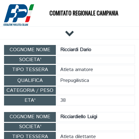
COMITATO REGIONALE CAMPANIA
HOME
COGNOME NOME
Ricciardi Dario
IL COMITATO
SOCIETA'
DOCUMENTI
TIPO TESSERA
Atleta amatore
NEWS
QUALIFICA
Prepugilistica
PALESTRE
CATEGORIA / PESO
TECNICI
ETA'
38
ATLETI
EVENTI
COGNOME NOME
Ricciardiello Luigi
AFFILIAZIONE E TESSERAMENTO
SOCIETA'
CARTE FEDERALI
TIPO TESSERA
Atleta dilettante